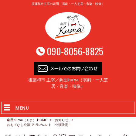
後藤和市主宰の劇団（演劇・一人芝居・音楽・映像）
090-8056-8825
後藤和市 主宰／劇団kuma（演劇・一人芝
居・音楽・映像）
MENU
劇団Kuma（くま） HOME
>
お知らせ
>
おもてなし公演 ア.ラ.カ.ル.ト 公演決定！