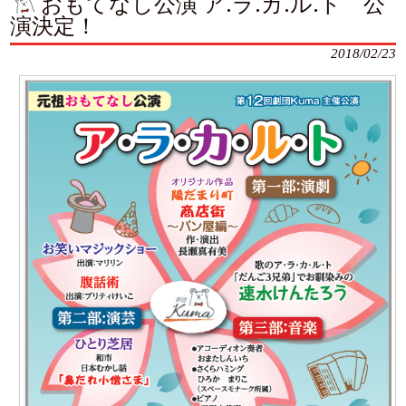
おもてなし公演 ア.ラ.カ.ル.ト 公
演決定！
2018/02/23