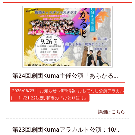
第24回劇団Kuma主催公演「あらかると」9/26㈯
2026/06/25 │
お知らせ
,
和市情報
,
おもてなし公演アラカル
ト 11/21.22決定
,
和市の『ひとり語り』
詳細はこちら
第23回劇団Kumaアラカルト公演：10/15㈬～「海底に沈んだ赤ちゃん・・・」