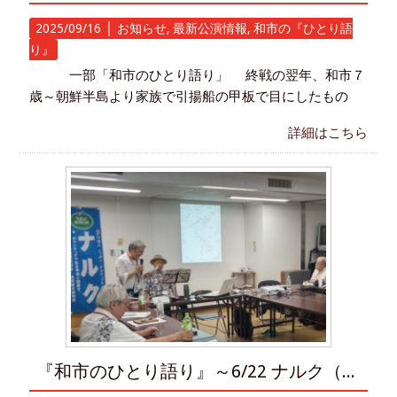
2025/09/16 │
お知らせ
,
最新公演情報
,
和市の『ひとり語
り』
一部「和市のひとり語り」 終戦の翌年、和市７
歳～朝鮮半島より家族で引揚船の甲板で目にしたもの
詳細はこちら
『和市のひとり語り』～6/22 ナルク（NPO法人）総会後～披露