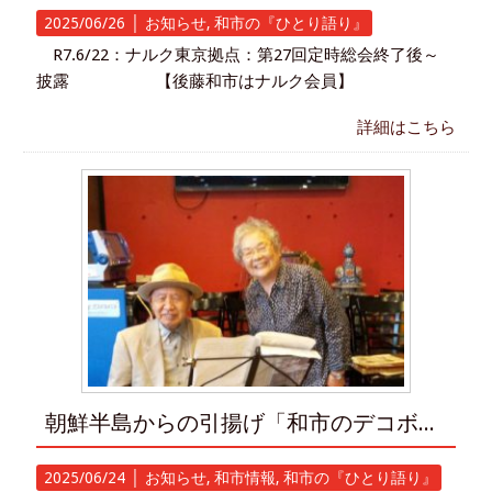
2025/06/26 │
お知らせ
,
和市の『ひとり語り』
R7.6/22：ナルク東京拠点：第27回定時総会終了後～
披露 【後藤和市はナルク会員】
詳細はこちら
朝鮮半島からの引揚げ「和市のデコボコポコポコ果て」より～
2025/06/24 │
お知らせ
,
和市情報
,
和市の『ひとり語り』